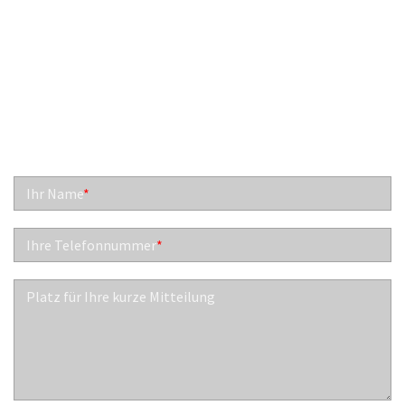
RÜCKRUF GEWÜNSCHT?
FÜLLEN SIE DOCH KURZ DAS FORMULAR AUS UND WIR
RUFEN SIE UMGEHEND ZURÜCK.
Ihr Name
*
Ihre Telefonnummer
*
Platz für Ihre kurze Mitteilung